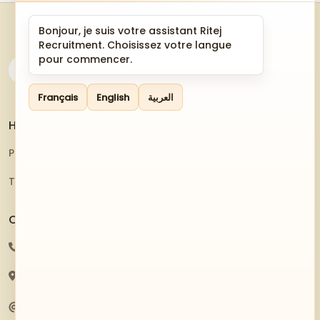
Bonjour, je suis votre assistant Ritej
Recruitment. Choisissez votre langue
pour commencer.
Français
English
العربية
Helpful Resources
Privacy Policy
Terms And Conditions
Contact Us
216 20445566
81 Av. Kheireddine Pacha, Tunis 1002
contact@ritejrecruitment.tn