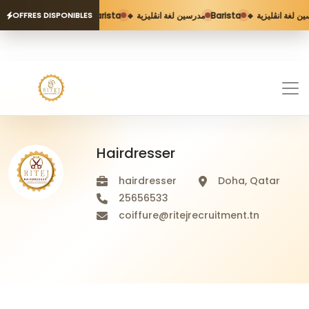
Barista
🔹 مدرسين لغة انڨليزية
Barista
🔹  لغة انڨليزية
OFFRES DISPONIBLES
Hairdresser
hairdresser
Doha, Qatar
25656533
coiffure@ritejrecruitment.tn