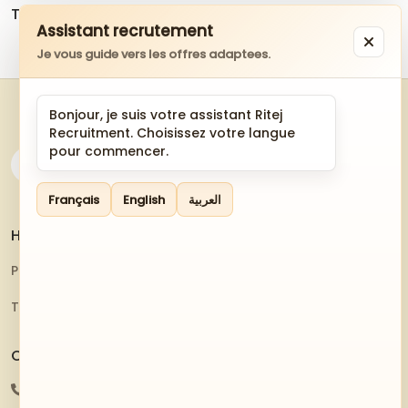
The Latest Job not available.
Assistant recrutement
Je vous guide vers les offres adaptees.
Bonjour, je suis votre assistant Ritej
Recruitment. Choisissez votre langue
pour commencer.
Français
English
العربية
Helpful Resources
Privacy Policy
Terms And Conditions
Contact Us
216 20445566