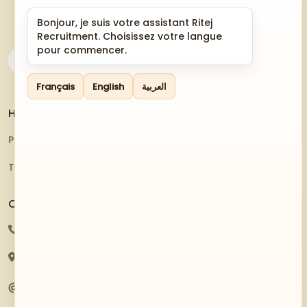
Bonjour, je suis votre assistant Ritej
Recruitment. Choisissez votre langue
pour commencer.
Français
English
العربية
Helpful Resources
Privacy Policy
Terms And Conditions
Contact Us
216 20445566
81 Av. Kheireddine Pacha, Tunis 1002
contact@ritejrecruitment.tn