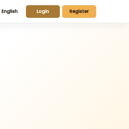
English
Login
Register