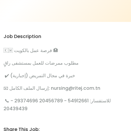
Job Description
🇰🇼 فرصة عمل بالكويت 🏥
مطلوب ممرضات للعمل بمستشفى راقٍ
✔️ خبرة في مجال التمريض (إجبارية)
📧 إرسال الملف الكامل: nursing@ritej.com.tn
📞 للاستفسار: 54912661 - 20456789 29374696 -
20439439
Share This Job: