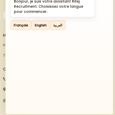
Bonjour, je suis votre assistant Ritej
Recruitment. Choisissez votre langue
pour commencer.
Français
English
العربية
Helpful Resources
Privacy Policy
Terms And Conditions
Contact Us
216 20445566
81 Av. Kheireddine Pacha, Tunis 1002
contact@ritejrecruitment.tn