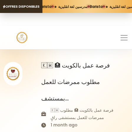
Barista
🔹 مدرسين لغة انڨليزية
Barista
🔹 ن لغة انڨليزية
OFFRES DISPONIBLES
🇰🇼 فرصة عمل بالكويت 🏥
مطلوب ممرضات للعمل
بمستشف...
🇰🇼 فرصة عمل بالكويت 🏥 مطلوب
ممرضات للعمل بمستشفى راقٍ
1 month ago